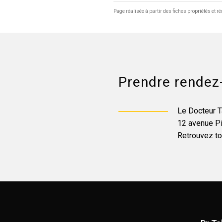
Page réalisée à partir des fiches propriétés et 
Prendre rendez-
Le Docteur T
12 avenue Pi
Retrouvez to