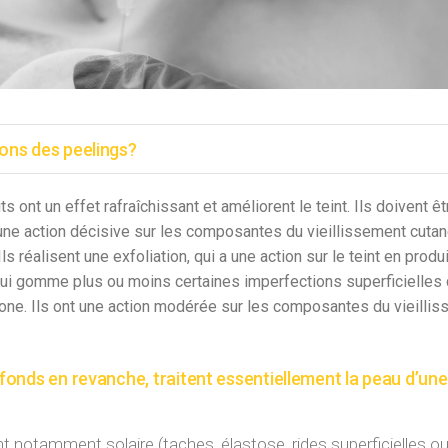
ions des peelings?
s ont un effet rafraîchissant et améliorent le teint. Ils doivent ê
 une action décisive sur les composantes du vieillissement cuta
Ils réalisent une exfoliation, qui a une action sur le teint en produ
ui gomme plus ou moins certaines imperfections superficielles d
zone. Ils ont une action modérée sur les composantes du vieillis
onds en revanche, traitent essentiellement la peau d’une
nt notamment solaire (taches, élastose, rides superficielles 