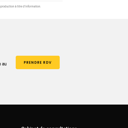
production à titre d’information.
PRENDRE RDV
n au