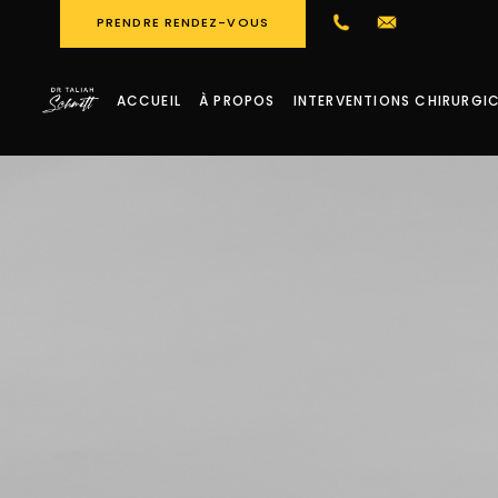
PRENDRE RENDEZ-VOUS
ACCUEIL
À PROPOS
INTERVENTIONS CHIRURGI
Bodylift
Visage & cou
Fesses
Lipoaspiration
Seins
Abdomen
Peau
Cuisses