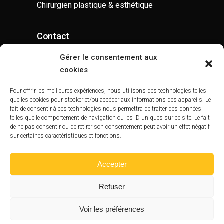
Chirurgien plastique & esthétique
Contact
contact@drtaliahschmitt.com
Gérer le consentement aux
cookies
07 52 62 80 00
Pour offrir les meilleures expériences, nous utilisons des technologies telles
que les cookies pour stocker et/ou accéder aux informations des appareils. Le
fait de consentir à ces technologies nous permettra de traiter des données
telles que le comportement de navigation ou les ID uniques sur ce site. Le fait
Cabinet de consultations
de ne pas consentir ou de retirer son consentement peut avoir un effet négatif
sur certaines caractéristiques et fonctions.
12 avenue Pierre 1er de Serbie – 75116
Paris
Accepter
Refuser
Voir les préférences
copyright 2022 |
mentions légales
|
oxirina